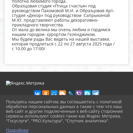
полотна любимого города.
Образцовая студия «Птица счастья» под
руководством Пахомовой М.И. и Образцовая Арт-
студия «Декор» под руководством Сапрыкиной
М.Ю. представляют работы декоративно-
прикладного творчества.
От мала до велика мы очень любим и гордимся
нашим городом- курортом Геленджиком.
Мы будем рады Вас видеть на нашей выставке,
которая продлиться с 22 по 27 августа 2025 года /
с 10.00 до 17:00/
Пользуясь нашим сайтом, вы соглашаетесь с политикой
обработки персональных данных а также с тем что наш
веб-сайт и другие подключенные к веб-сайту сторонние
2026 г. tvor.gelendzhik-kult.ru
сервисы используют cookies такие как Яндекс Метрика,
Вход
"Госуслуги", "PRO.Культура", "Спутник аналитика".
Карта сайта
^
Политика обработки персональных данных
Подробнее