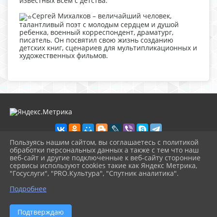
известных всем с детства.
Сергей Михалков – величайший человек,
талантливый поэт с молодым сердцем и душой
ребенка, военный корреспондент, драматург,
писатель. Он посвятил свою жизнь созданию
детских книг, сценариев для мультипликационных и
художественных фильмов.
Пользуясь нашим сайтом, вы соглашаетесь с политикой
обработки персональных данных а также с тем что наш
веб-сайт и другие подключенные к веб-сайту сторонние
2026 г. tvor.gelendzhik-kult.ru
сервисы используют cookies такие как Яндекс Метрика,
Вход
"Госуслуги", "PRO.Культура", "Спутник аналитика".
Карта сайта
^
Политика обработки персональных данных
Подробнее
Сделано на KubCMS
Разработка и поддержка
Подтверждаю