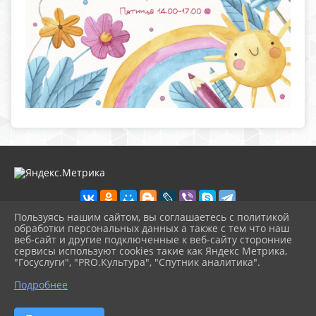
Пользуясь нашим сайтом, вы соглашаетесь с политикой
обработки персональных данных а также с тем что наш
веб-сайт и другие подключенные к веб-сайту сторонние
2026 г. tvor.gelendzhik-kult.ru
сервисы используют cookies такие как Яндекс Метрика,
Вход
"Госуслуги", "PRO.Культура", "Спутник аналитика".
Карта сайта
^
Политика обработки персональных данных
Подробнее
Сделано на KubCMS